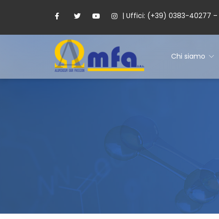
| Uffici: (+39) 0383-40277 
Chi siamo