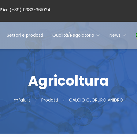
– FAx: (+39) 0383-361024
Settori e prodotti
Qualità/Regolatorio
News
Agricoltura
mfalu.it
Prodotti
CALCIO CLORURO ANIDRO