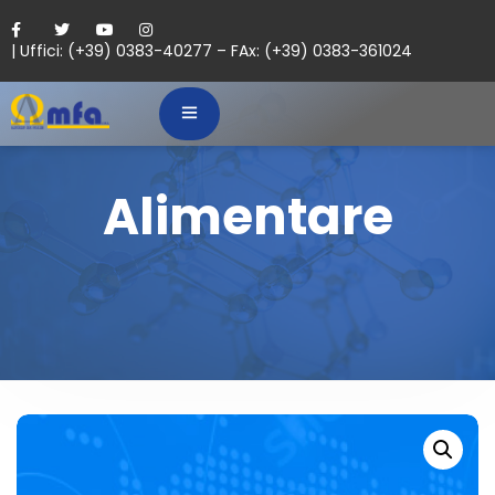
| Uffici: (+39) 0383-40277 – FAx: (+39) 0383-361024
Alimentare