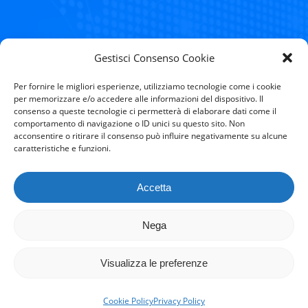
NEXT
Gestisci Consenso Cookie
MAGNESIO CLORURO ESAIDRATO
Per fornire le migliori esperienze, utilizziamo tecnologie come i cookie
per memorizzare e/o accedere alle informazioni del dispositivo. Il
consenso a queste tecnologie ci permetterà di elaborare dati come il
comportamento di navigazione o ID unici su questo sito. Non
acconsentire o ritirare il consenso può influire negativamente su alcune
caratteristiche e funzioni.
Accetta
Nega
M.F. Alutrading Srl © all right reserved – since 2023 – web
Team Memores Computer
Visualizza le preferenze
Cookie Policy
Privacy Policy