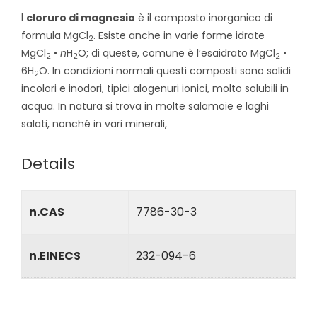
l
cloruro di magnesio
è il composto inorganico di
formula MgCl
. Esiste anche in varie forme idrate
2
MgCl
•
n
H
O; di queste, comune è l’esaidrato MgCl
•
2
2
2
6H
O. In condizioni normali questi composti sono solidi
2
incolori e inodori, tipici alogenuri ionici, molto solubili in
acqua. In natura si trova in molte salamoie e laghi
salati, nonché in vari minerali,
Details
n.CAS
7786-30-3
n.EINECS
232-094-6