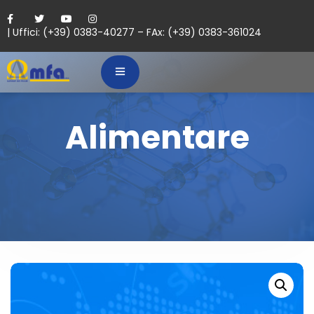
| Uffici: (+39) 0383-40277 – FAx: (+39) 0383-361024
Alimentare