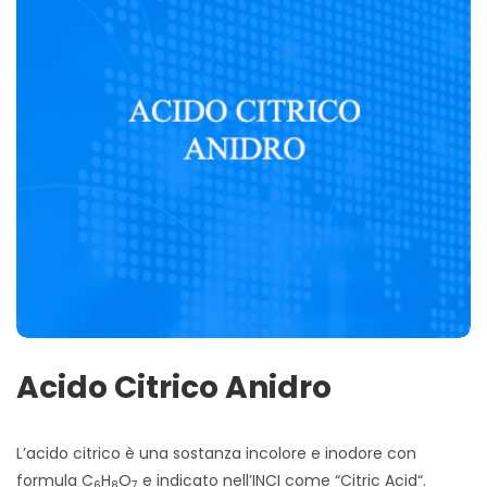
Acido Citrico Anidro
L’acido citrico è una sostanza incolore e inodore con
formula C
H
O
e indicato nell’INCI come “Citric Acid“.
6
8
7