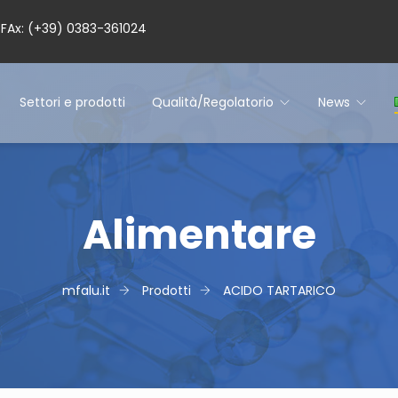
– FAx: (+39) 0383-361024
Settori e prodotti
Qualità/Regolatorio
News
Alimentare
mfalu.it
Prodotti
ACIDO TARTARICO