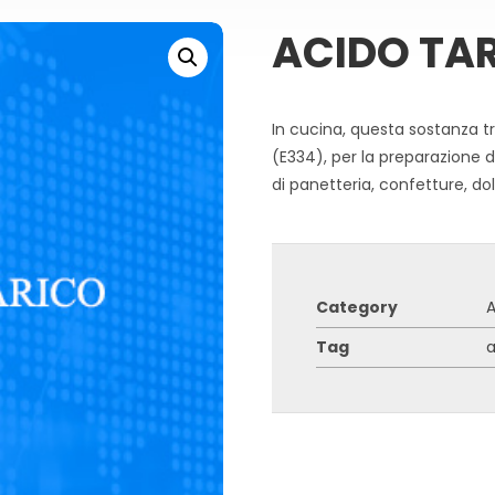
ACIDO TA
In cucina, questa sostanza
(E334), per la preparazione d
di panetteria, confetture, dolc
Category
A
Tag
a