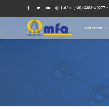
| Uffici: (+39) 0383-40277 
Chi siamo