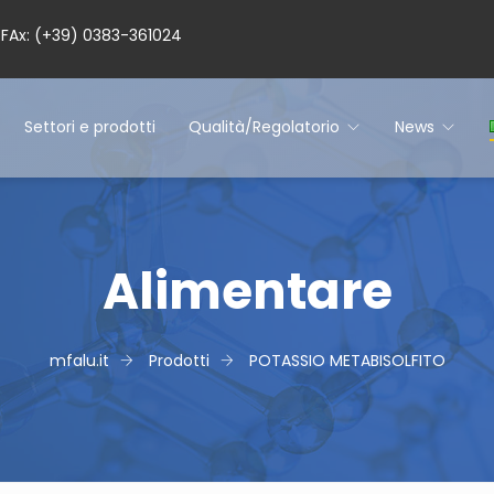
– FAx: (+39) 0383-361024
Settori e prodotti
Qualità/Regolatorio
News
Alimentare
mfalu.it
Prodotti
POTASSIO METABISOLFITO