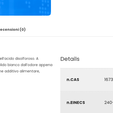
ecensioni (0)
Details
ell’acido disolforoso. A
ido bianco dall’odore appena
e additivo alimentare,
n.CAS
167
n.EINECS
240