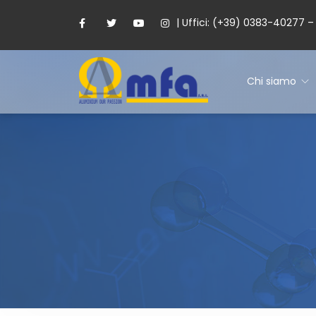
| Uffici: (+39) 0383-40277 
Chi siamo